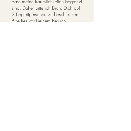
dass meine Räumlichkeiten begrenzt
sind. Daher bitte ich Dich, Dich auf
2 Begleitpersonen zu beschränken.
Bitte lies vor Deinem Besuch
unbedingt die
FAQs.
Herzlich,
Anne-Katrin